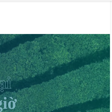
ại
giờ