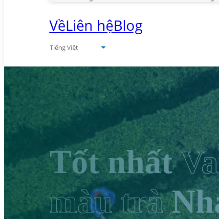
Về
Liên hệ
Blog
Tốt nhất
Va
màu trà
Nhà