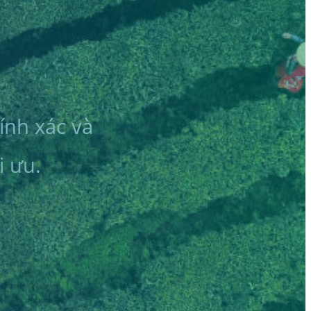
ính xác và
i ưu.