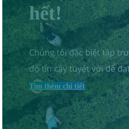
hết!
Chúng tôi đặc biệt tập t
độ tin cậy tuyệt vời để đ
Tìm thêm chi tiết