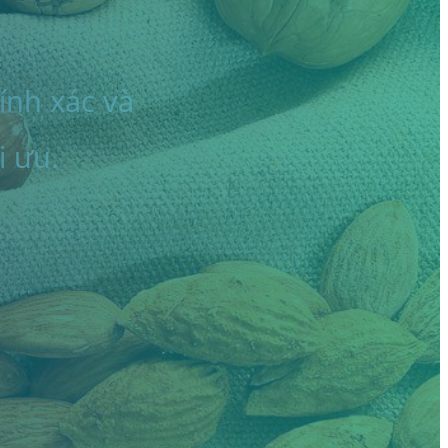
ính xác và
i ưu.