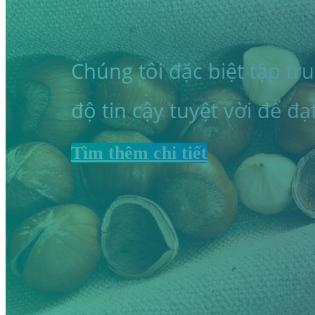
Chúng tôi đặc biệt tập t
độ tin cậy tuyệt vời để đ
Tìm thêm chi tiết