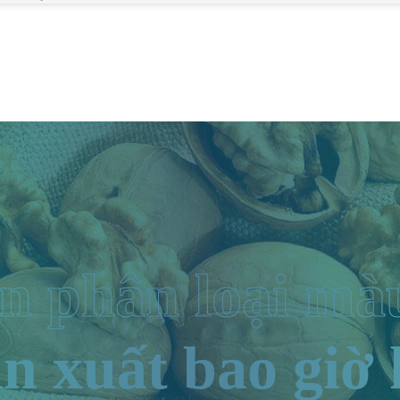
n phân loại mà
n xuất bao giờ 