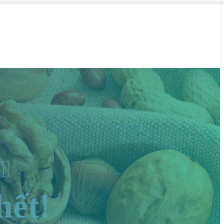
u
hết!