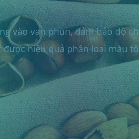
rung vào van phun, đảm bảo độ ch
ạt được hiệu quả phân loại màu tố