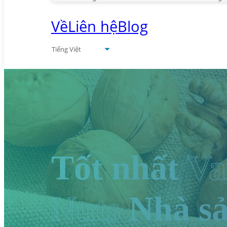
Về
Liên hệ
Blog
Tốt nhất
Va
Nuts
Nhà sả