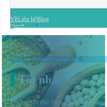
Về
Liên hệ
Blog
Công nghệ quang điện tử tương lai Inc.
Tốt nhất
Van phu
Chúng tôi đặc biệt tập trung vào