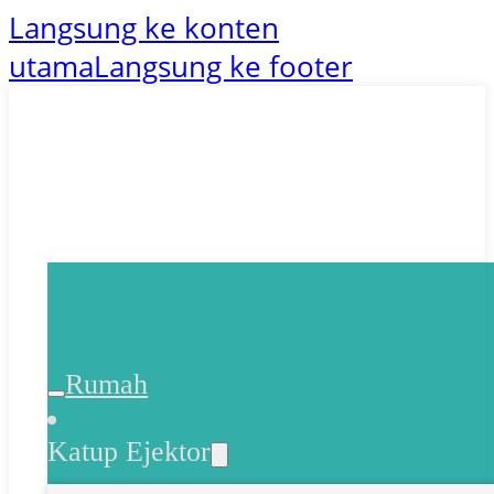
Langsung ke konten
utama
Langsung ke footer
Rumah
Katup Ejektor