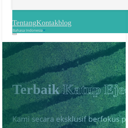
Tentang
Kontak
blog
Terbaik
Katup Eje
Kami secara eksklusif berfokus p