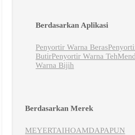
Berdasarkan Aplikasi
Penyortir Warna Beras
Penyort
Butir
Penyortir Warna Teh
Mend
Warna Bijih
Berdasarkan Merek
MEYER
TAIHO
AMD
APAPUN