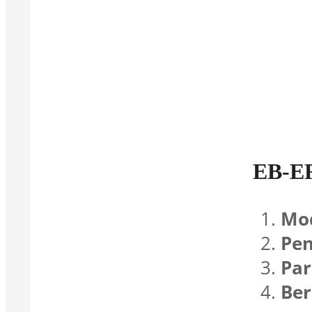
EB-E
Mod
Pen
Par
Ber