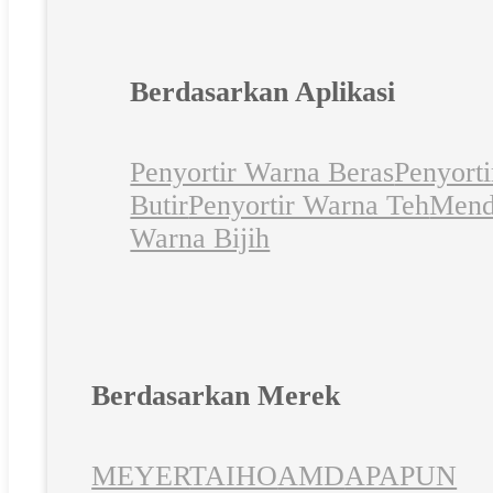
Berdasarkan Aplikasi
Penyortir Warna Beras
Penyort
Butir
Penyortir Warna Teh
Mend
Warna Bijih
Berdasarkan Merek
MEYER
TAIHO
AMD
APAPUN