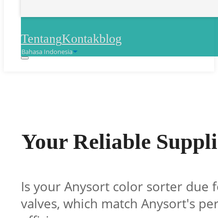
Tentang
Kontak
blog
Your Reliable Suppli
Is your Anysort color sorter due 
valves, which match Anysort's pe