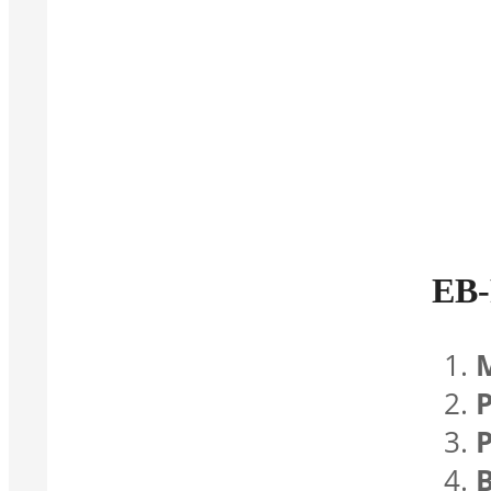
EB-
P