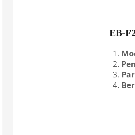
EB-F
Mod
Pen
Par
Ber