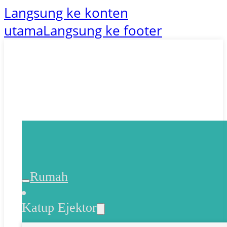
Langsung ke konten
utama
Langsung ke footer
Rumah
Katup Ejektor