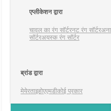
एप्लीकेशन द्वारा
चावल का रंग सॉर्टर
नट रंग सॉर्टर
अनाज
सॉर्टर
अयस्क रंग सॉर्टर
ब्रांड द्वारा
मेयेर
ताइहो
एएमडी
कोई प्रकार