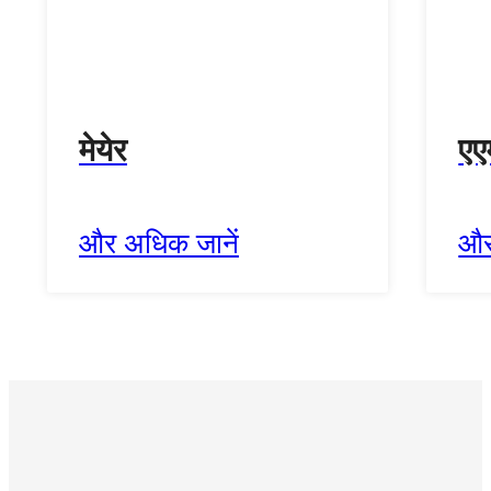
मेयेर
एए
और अधिक जानें
और