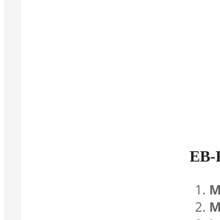
EB-
M
M