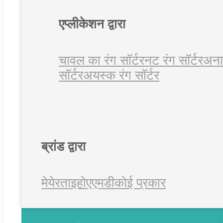
एप्लीकेशन द्वारा
चावल का रंग सॉर्टर
नट रंग सॉर्टर
अनाज
सॉर्टर
अयस्क रंग सॉर्टर
ब्रांड द्वारा
मेयेर
ताइहो
एएमडी
कोई प्रकार