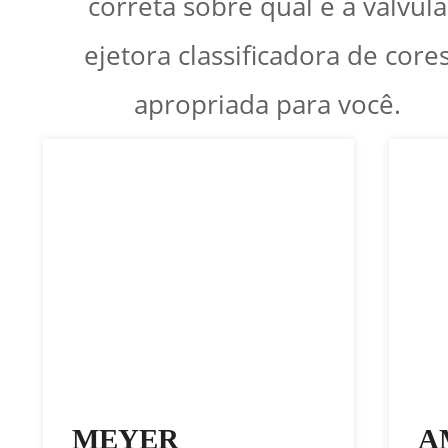
correta sobre qual é a válvula
ejetora classificadora de core
apropriada para você.
MEYER
A