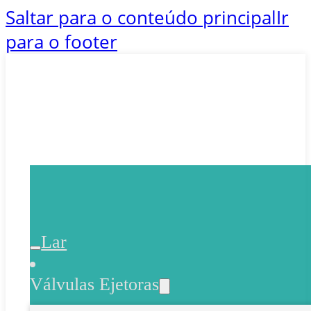
Saltar para o conteúdo principal
Ir
para o footer
Lar
Válvulas Ejetoras