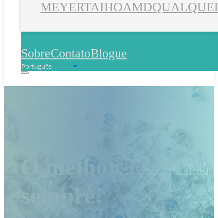
MEYER
TAIHO
AMD
QUALQUER
Sobre
Contato
Blogue
O melhor
Recyclin
sempre!