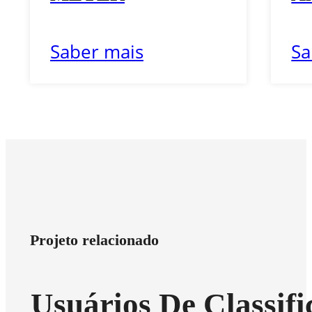
Saber mais
Sa
Projeto relacionado
Usuários De Classif