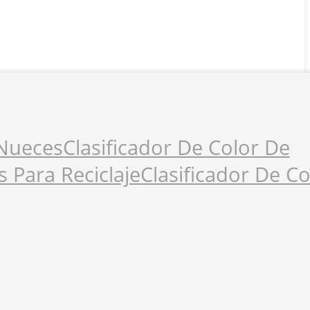
 Nueces
Clasificador De Color De
s Para Reciclaje
Clasificador De C