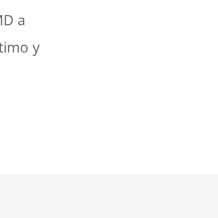
MD a
timo y