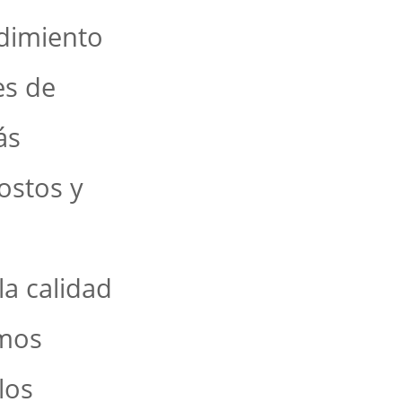
dimiento
es de
ás
ostos y
a calidad
emos
los