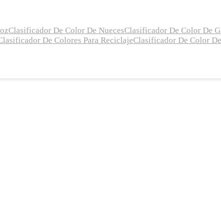
roz
Clasificador De Color De Nueces
Clasificador De Color De 
Clasificador De Colores Para Reciclaje
Clasificador De Color D