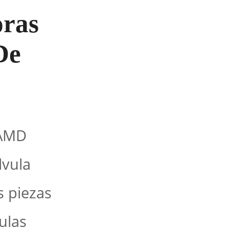
oras
De
 AMD
lvula
s piezas
ulas