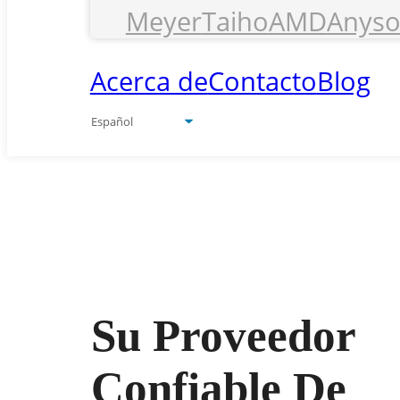
Meyer
Taiho
AMD
Anyso
Acerca de
Contacto
Blog
Su Proveedor
Confiable De